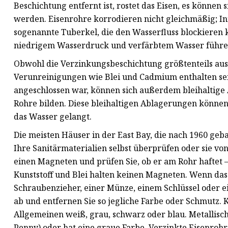
Beschichtung entfernt ist, rostet das Eisen, es können
werden. Eisenrohre korrodieren nicht gleichmäßig; In
sogenannte Tuberkel, die den Wasserfluss blockieren 
niedrigem Wasserdruck und verfärbtem Wasser führe
Obwohl die Verzinkungsbeschichtung größtenteils aus
Verunreinigungen wie Blei und Cadmium enthalten sei
angeschlossen war, können sich außerdem bleihaltig
Rohre bilden. Diese bleihaltigen Ablagerungen können s
das Wasser gelangt.
Die meisten Häuser in der East Bay, die nach 1960 ge
Ihre Sanitärmaterialien selbst überprüfen oder sie vo
einen Magneten und prüfen Sie, ob er am Rohr haftet –
Kunststoff und Blei halten keinen Magneten. Wenn das 
Schraubenzieher, einer Münze, einem Schlüssel oder e
ab und entfernen Sie so jegliche Farbe oder Schmutz. Kun
Allgemeinen weiß, grau, schwarz oder blau. Metallisch
Penny) oder hat eine graue Farbe. Verzinkte Eisenrohr