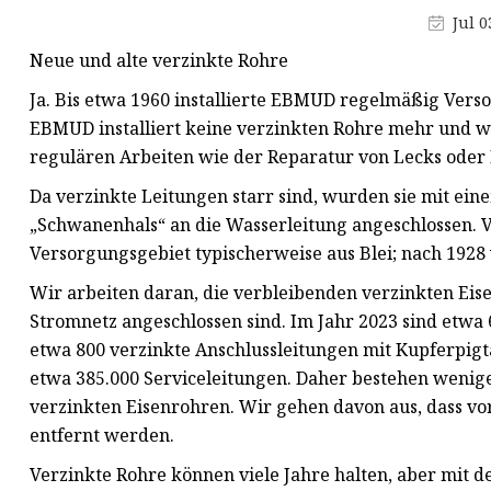
Jul 0
Profilstahl
Neue und alte verzinkte Rohre
Rundstahl aus Stahl
Ja. Bis etwa 1960 installierte EBMUD regelmäßig Vers
Verzinktes Rohr
EBMUD installiert keine verzinkten Rohre mehr und wi
regulären Arbeiten wie der Reparatur von Lecks oder
Da verzinkte Leitungen starr sind, wurden sie mit ein
„Schwanenhals“ an die Wasserleitung angeschlossen. 
Versorgungsgebiet typischerweise aus Blei; nach 192
Wir arbeiten daran, die verbleibenden verzinkten Eisen
Stromnetz angeschlossen sind. Im Jahr 2023 sind etwa 
etwa 800 verzinkte Anschlussleitungen mit Kupferpigt
etwa 385.000 Serviceleitungen. Daher bestehen wenige
verzinkten Eisenrohren. Wir gehen davon aus, dass vor
entfernt werden.
Verzinkte Rohre können viele Jahre halten, aber mit d