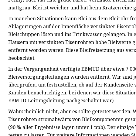
mattgrau; Blei ist weicher und hat beim Kratzen eine 
In manchen Situationen kann Blei aus dem Bleirohr fre
Ablagerungen auf der Innenfläche verzinkter Eisenrohr
Bleischuppen lösen und ins Trinkwasser gelangen. In e
Häusern mit verzinkten Eisenrohren hohe Bleiwerte g
entfernt worden waren. Diese Bleifreisetzung aus ve
beobachtet.
In der Vergangenheit verfügte EBMUD über etwa 7.000
Bleiversorgungsleitungen wurden entfernt. Wir sind j
überprüfen, um festzustellen, ob auf der Kundenseite
Kunden benachrichtigen, bei denen wir diese Situation 
EBMUD-Leitungsleitung nachgeschaltet war).
Wahrscheinlich nicht, aber es sollte getestet werden
Eisenrohren stromabwärts von Bleikomponenten gesam
(90 % aller Ergebnisse lagen unter 1 ppb). Der einzige 
testen zu lassen. Für weitere Informationen wenden Si