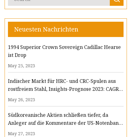
Neuesten Nachrichten
1994 Superior Crown Sovereign Cadillac Hearse
ist Drop
May 25, 2023
Indischer Markt für HRC- und CRC-Spulen aus
rostfreiem Stahl, Insights-Prognose 2023: CAGR
von 8,2 % beim Umsatz und 8,4 % beim Volumen
May 26, 2023
bis 2033
Südkoreanische Aktien schließen tiefer, da
Anleger auf die Kommentare der US-Notenbank
zur Geldpolitik warten; LS Electric verliert 1 %
May 27, 2023