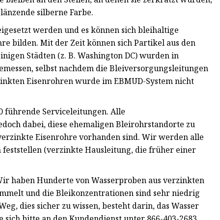
glänzende silberne Farbe.
igesetzt werden und es können sich bleihaltige
e bilden. Mit der Zeit können sich Partikel aus den
inigen Städten (z. B. Washington DC) wurden in
emessen, selbst nachdem die Bleiversorgungsleitungen
rzinkten Eisenrohren wurde im EBMUD-System nicht
 führende Serviceleitungen. Alle
edoch dabei, diese ehemaligen Bleirohrstandorte zu
 verzinkte Eisenrohre vorhanden sind. Wir werden alle
feststellen (verzinkte Hausleitung, die früher einer
. Wir haben Hunderte von Wasserproben aus verzinkten
melt und die Bleikonzentrationen sind sehr niedrig
Weg, dies sicher zu wissen, besteht darin, das Wasser
e sich bitte an den Kundendienst unter 866-403-2683