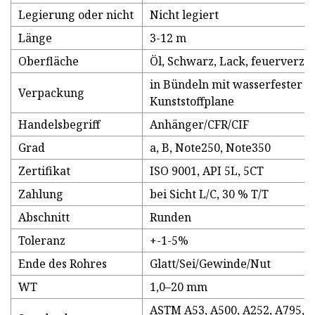
Legierung oder nicht
Nicht legiert
Länge
3-12 m
Oberfläche
Öl, Schwarz, Lack, feuerverzi
in Bündeln mit wasserfester
Verpackung
Kunststoffplane
Handelsbegriff
Anhänger/CFR/CIF
Grad
a, B, Note250, Note350
Zertifikat
ISO 9001, API 5L, 5CT
Zahlung
bei Sicht L/C, 30 % T/T
Abschnitt
Runden
Toleranz
+-1-5%
Ende des Rohres
Glatt/Sei/Gewinde/Nut
WT
1,0–20 mm
ASTM A53, A500, A252, A795, 