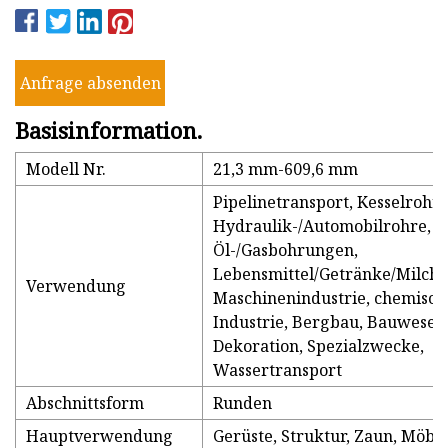
Anfrage absenden
Basisinformation.
Modell Nr.
21,3 mm-609,6 mm
Pipelinetransport, Kesselrohre
Hydraulik-/Automobilrohre,
Öl-/Gasbohrungen,
Lebensmittel/Getränke/Milchp
Verwendung
Maschinenindustrie, chemisch
Industrie, Bergbau, Bauwesen
Dekoration, Spezialzwecke,
Wassertransport
Abschnittsform
Runden
Hauptverwendung
Gerüste, Struktur, Zaun, Möbe