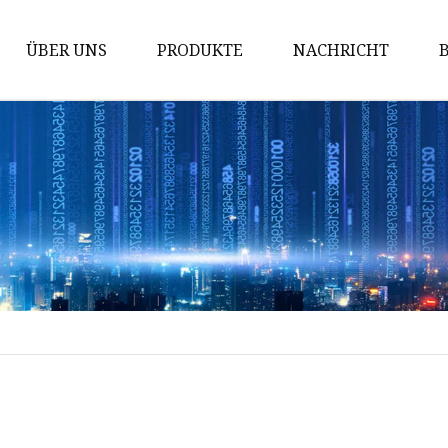
ÜBER UNS
PRODUKTE
NACHRICHT
Stahlrundrohr
Rostfreies Stahlrohr
Edelstahlspule
Edelstahlblech
Rundstab aus Edelstahl
Vorlackierter PPGI-PPGL-Stahl
Quadratisches/rechteckiges
Stahlrohr
Maske
Stahlplatte