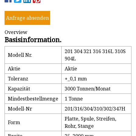
Anfrage absenden
Overview
Basisinformation.
201 304 321 316 316L 310S
Modell Nr.
904L
Aktie
Aktie
Toleranz
+_0,1 mm
Kapazität
3000 Tonnen/Monat
Mindestbestellmenge
1 Tonne
Modell-Nr
201/316/304/310/302/347H
Platte, Spule, Streifen,
Form
Rohr, Stange