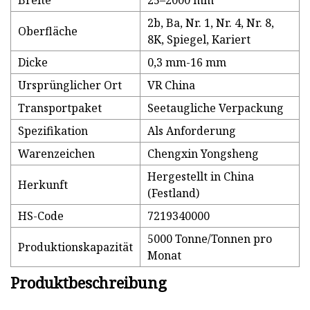
Breite
25–2000 mm
2b, Ba, Nr. 1, Nr. 4, Nr. 8,
Oberfläche
8K, Spiegel, Kariert
Dicke
0,3 mm-16 mm
Ursprünglicher Ort
VR China
Transportpaket
Seetaugliche Verpackung
Spezifikation
Als Anforderung
Warenzeichen
Chengxin Yongsheng
Hergestellt in China
Herkunft
(Festland)
HS-Code
7219340000
5000 Tonne/Tonnen pro
Produktionskapazität
Monat
Produktbeschreibung