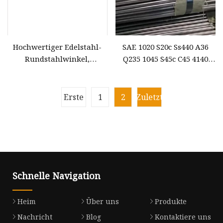
Hochwertiger Edelstahl-
SAE 1020 S20c Ss440 A36
Rundstahlwinkel,
Q235 1045 S45c C45 4140
kaltgezogen, Preis für
En19 Scm440 40cr B7
Flachstahl
42CrMo4 12L14 1215 1144
Kaltgefertigter,
Erste
1
2
Zuletzt
kaltgezogener Blankstahl-
Rundstahl
Schnelle Navigation
Heim
Über uns
Produkte
Nachricht
Blog
Kontaktiere uns