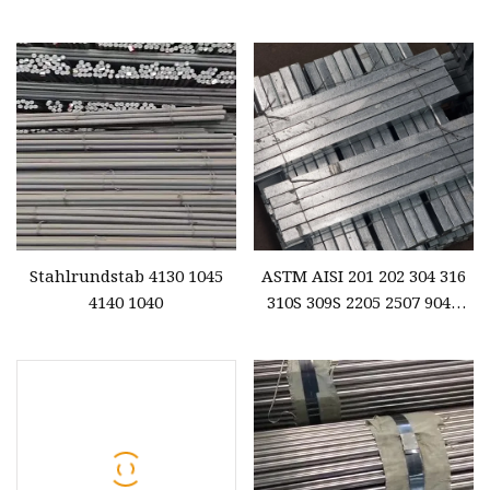
Rundstahlstange
304 316L 310S 410 430
Edelstahl-
Vierkantstab/Rundstab
Stahlrundstab 4130 1045
ASTM AISI 201 202 304 316
4140 1040
310S 309S 2205 2507 904L
Kaltgewalzter,
hellpolierter
Edelstahl/Aluminium/Kohlens
runde/quadratische/flache/se
Stange