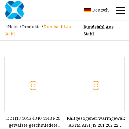
Deutsch
Heim
/
Produkte
/
Rundstahl aus
Rundstahl Aus
Stahl
Stahl
D2 H13 1045 4340 4140 P20
Kaltgezogener/warmgewalzte
gewalzte geschmiedete
ASTM AISI JIS 201 202 2205