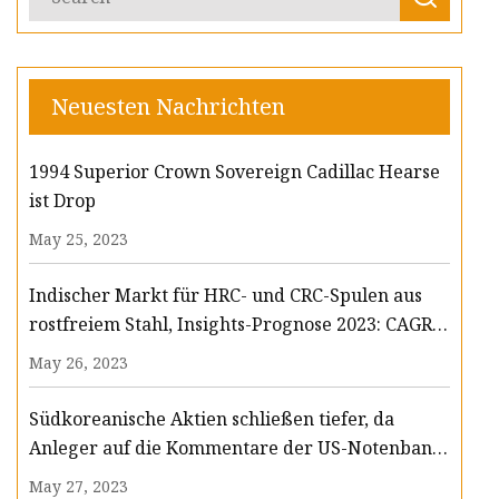
Neuesten Nachrichten
1994 Superior Crown Sovereign Cadillac Hearse
ist Drop
May 25, 2023
Indischer Markt für HRC- und CRC-Spulen aus
rostfreiem Stahl, Insights-Prognose 2023: CAGR
von 8,2 % beim Umsatz und 8,4 % beim Volumen
May 26, 2023
bis 2033
Südkoreanische Aktien schließen tiefer, da
Anleger auf die Kommentare der US-Notenbank
zur Geldpolitik warten; LS Electric verliert 1 %
May 27, 2023