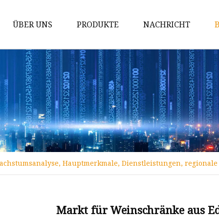
ÜBER UNS
PRODUKTE
NACHRICHT
Stahlrundrohr
Rostfreies Stahlrohr
Edelstahlspule
Edelstahlblech
Rundstab aus Edelstahl
Vorlackierter PPGI-PPGL-Stahl
achstumsanalyse, Hauptmerkmale, Dienstleistungen, regionale 
Quadratisches/rechteckiges
Stahlrohr
Maske
Markt für Weinschränke aus Ed
Stahlplatte