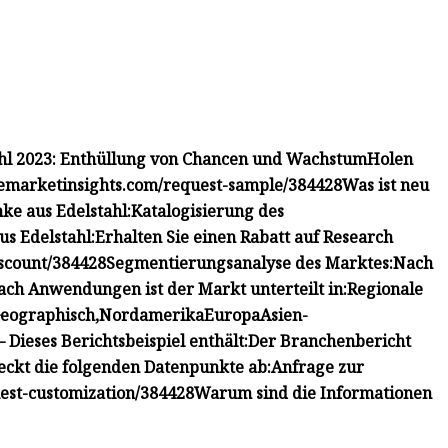
ahl 2023: Enthüllung von Chancen und Wachstum
Holen
emarketinsights.com/request-sample/384428
Was ist neu
e aus Edelstahl:
Katalogisierung des
s Edelstahl:
Erhalten Sie einen Rabatt auf Research
scount/384428
Segmentierungsanalyse des Marktes:
Nach
ach Anwendungen ist der Markt unterteilt in:
Regionale
eographisch,
Nordamerika
Europa
Asien-
– Dieses Berichtsbeispiel enthält:
Der Branchenbericht
eckt die folgenden Datenpunkte ab:
Anfrage zur
est-customization/384428
Warum sind die Informationen