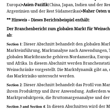
Europa)•
Asien-Pazifik
(China, Japan, Indien und der Res
Argentinien und der Rest Südamerikas)•
Naher Osten u
** Hinweis – Dieses Berichtsbeispiel enthält:
Der Branchenbericht zum globalen Markt für Weinschr
ab:
𝐒𝐞𝐜𝐭𝐢𝐨𝐧 𝟏: Dieser Abschnitt behandelt den globale
Markteinführung, Marktanalyse nach Anwendungen, T
globalen Marktbranche gehören Nordamerika, Europa, 
und Afrika. In diesem Abschnitt werden Branchenstatis
Weinschränke vorgestellt. Die Marktdynamik gibt an, d
das Marktrisiko untersucht werden.
𝐒𝐞𝐜𝐭𝐢𝐨𝐧 𝟐: Dieser Abschnitt behandelt das Profil v
ihrem Produkttyp und ihrer Anwendung. Außerdem we
Marktproduktpreis, die Bruttomargenanalyse und der An
𝐒𝐞𝐜𝐭𝐢𝐨𝐧 𝟑 𝐚𝐧𝐝 𝐒𝐞𝐜𝐭𝐢𝐨𝐧 𝟒: In diesen Abschnitt