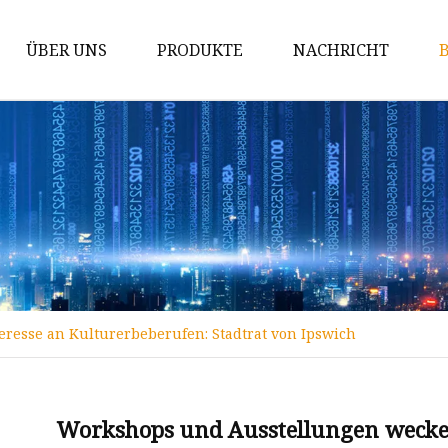
ÜBER UNS
PRODUKTE
NACHRICHT
Stahlrundrohr
Rostfreies Stahlrohr
Edelstahlspule
Edelstahlblech
Rundstab aus Edelstahl
Vorlackierter PPGI-PPGL-Stahl
resse an Kulturerbeberufen: Stadtrat von Ipswich
Quadratisches/rechteckiges
Stahlrohr
Maske
Workshops und Ausstellungen wecken
Stahlplatte