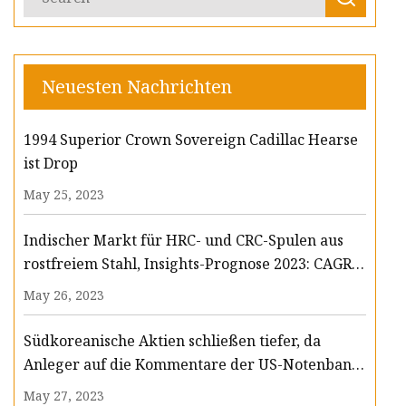
Neuesten Nachrichten
1994 Superior Crown Sovereign Cadillac Hearse
ist Drop
May 25, 2023
Indischer Markt für HRC- und CRC-Spulen aus
rostfreiem Stahl, Insights-Prognose 2023: CAGR
von 8,2 % beim Umsatz und 8,4 % beim Volumen
May 26, 2023
bis 2033
Südkoreanische Aktien schließen tiefer, da
Anleger auf die Kommentare der US-Notenbank
zur Geldpolitik warten; LS Electric verliert 1 %
May 27, 2023