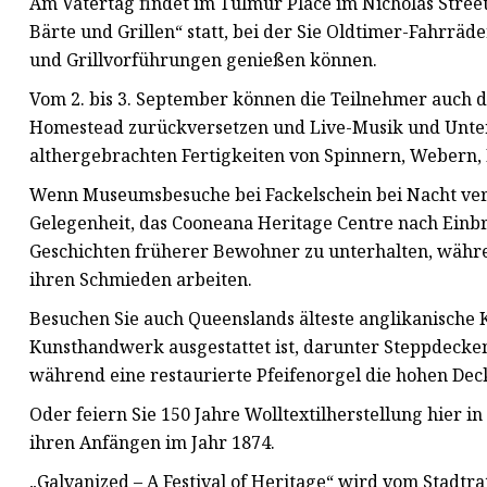
Am Vatertag findet im Tulmur Place im Nicholas Stree
Bärte und Grillen“ statt, bei der Sie Oldtimer-Fahrräd
und Grillvorführungen genießen können.
Vom 2. bis 3. September können die Teilnehmer auch di
Homestead zurückversetzen und Live-Musik und Unter
althergebrachten Fertigkeiten von Spinnern, Webern
Wenn Museumsbesuche bei Fackelschein bei Nacht verl
Gelegenheit, das Cooneana Heritage Centre nach Einbr
Geschichten früherer Bewohner zu unterhalten, währ
ihren Schmieden arbeiten.
Besuchen Sie auch Queenslands älteste anglikanische K
Kunsthandwerk ausgestattet ist, darunter Steppdecken
während eine restaurierte Pfeifenorgel die hohen Deck
Oder feiern Sie 150 Jahre Wolltextilherstellung hier i
ihren Anfängen im Jahr 1874.
„Galvanized – A Festival of Heritage“ wird vom Stad