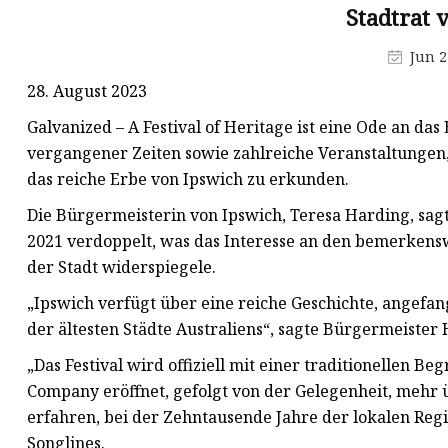
Stadtrat 
Profilstahl
Jun 2
Rundstahl aus Stahl
28. August 2023
Verzinktes Rohr
Galvanized – A Festival of Heritage ist eine Ode an da
vergangener Zeiten sowie zahlreiche Veranstaltungen
das reiche Erbe von Ipswich zu erkunden.
Die Bürgermeisterin von Ipswich, Teresa Harding, sagt
2021 verdoppelt, was das Interesse an den bemerkens
der Stadt widerspiegele.
„Ipswich verfügt über eine reiche Geschichte, angefan
der ältesten Städte Australiens“, sagte Bürgermeister
„Das Festival wird offiziell mit einer traditionellen
Company eröffnet, gefolgt von der Gelegenheit, mehr ü
erfahren, bei der Zehntausende Jahre der lokalen Regi
Songlines.