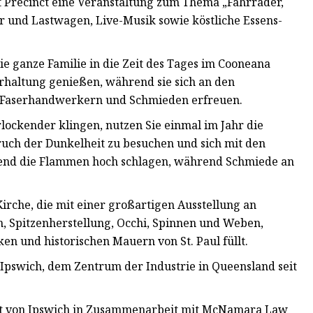
t Precinct eine Veranstaltung zum Thema „Fahrräder,
er und Lastwagen, Live-Musik sowie köstliche Essens-
e ganze Familie in die Zeit des Tages im Cooneana
haltung genießen, während sie sich an den
, Faserhandwerkern und Schmieden erfreuen.
ockender klingen, nutzen Sie einmal im Jahr die
uch der Dunkelheit zu besuchen und sich mit den
end die Flammen hoch schlagen, während Schmiede an
irche, die mit einer großartigen Ausstellung an
, Spitzenherstellung, Occhi, Spinnen und Weben,
en und historischen Mauern von St. Paul füllt.
n Ipswich, dem Zentrum der Industrie in Queensland seit
trat von Ipswich in Zusammenarbeit mit McNamara Law