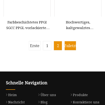
Farbbeschichtetes PPGI
Hochwertiges,
SGCC PPGL vorlackiertes
kaltgewalztes
kaltgewalztes Coil,
PPGL/PPGI/Gi/Gl-
farbbeschichtetes
Farbbeschichtetes/vorlackiert
verzinktes Stahlblech,
feuerverzinktes
Erste
1
2
Zuletzt
Coilrolle
Galvalume-Dachblech aus
verzinktem Stahl
Schnelle Navigation
Heim
Über uns
Produkte
Nachricht
Blog
Kontaktiere uns