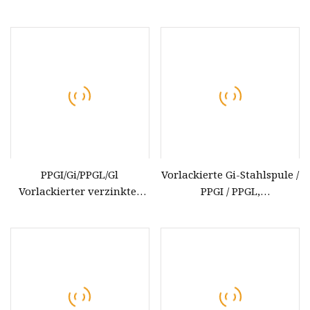
PPGI verzinkte Stahlspule
Galvalume/verzinkter
vorlackiertes Stahlband
Stahl, Aluzink/Galvalume-
China PPGL-Stahl
Bleche/Spulen/Platten/Streife
PPGI/Gi/PPGL/Gl
Vorlackierte Gi-Stahlspule /
Vorlackierter verzinkter
PPGI / PPGL,
Stahlschrott
farbbeschichteter,
Gi/Gl/PPGI/PPGL
verzinkter, vorlackierter
Farbbeschichtete Spule aus
Stahl, dekorativer
verzinktem Stahl
Blumenstahl für das Haus
SGCC/Sgcd/Dx51d