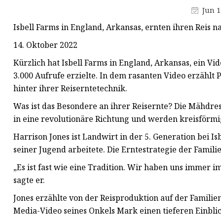
Jun 1
Profilstahl
Isbell Farms in England, Arkansas, ernten ihren Reis
Rundstahl aus Stahl
14. Oktober 2022
Verzinktes Rohr
Kürzlich hat Isbell Farms in England, Arkansas, ein Vi
3.000 Aufrufe erzielte. In dem rasanten Video erzählt
hinter ihrer Reiserntetechnik.
Was ist das Besondere an ihrer Reisernte? Die Mähdre
in eine revolutionäre Richtung und werden kreisförmi
Harrison Jones ist Landwirt in der 5. Generation bei I
seiner Jugend arbeitete. Die Erntestrategie der Famili
„Es ist fast wie eine Tradition. Wir haben uns immer i
sagte er.
Jones erzählte von der Reisproduktion auf der Familien
Media-Video seines Onkels Mark einen tieferen Einblic