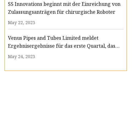
Corporation, Jindal Saw Ltd.
SS Innovations beginnt mit der Einreichung von
Zulassungsanträgen für chirurgische Roboter
May 22, 2023
Venus Pipes and Tubes Limited meldet
Ergebnisergebnisse für das erste Quartal, das
am 30. Juni 2023 endete
May 24, 2023