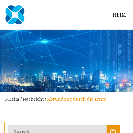
HEIM
Heim
/
Nachricht
/
Abrundung durch die Ernte