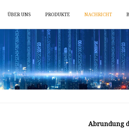
ÜBER UNS
PRODUKTE
NACHRICHT
Stahlrundrohr
Rostfreies Stahlrohr
Edelstahlspule
Edelstahlblech
Rundstab aus Edelstahl
Vorlackierter PPGI-PPGL-Stahl
Quadratisches/rechteckiges
Stahlrohr
Maske
Abrundung d
Stahlplatte