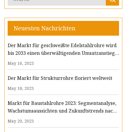
Neuesten Nachrichten
Der Markt für geschweißte Edelstahlrohre wird
bis 2033 einen überwältigenden Umsatzanstieg
von 8,9 Milliarden US-Dollar verzeichnen:
May 16, 2023
Exklusiver Bericht von FMI
Der Markt für Strukturrohre floriert weltweit
May 18, 2023
Markt für Baustahlrohre 2023: Segmentanalyse,
Wachstumsaussichten und Zukunftstrends nach
Hauptakteuren: ArcelorMittal SA, Tata Steel
May 20, 2023
Limited, Nippon Steel & Sumitomo Metal