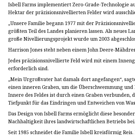
Isbell Farms implementiert Zero-Grade-Technologie auf
Hektar der präzisionsnivellierten Felder wird ausschli
„Unsere Familie begann 1977 mit der Präzisionsnivell
größten Teil des Landes planieren lassen. Als neues L
große Nivellierungsprojekt wurde um 2003 abgeschloss
Harrison Jones steht neben einem John Deere-Mähdre
Jedes präzisionsnivellierte Feld wird mit einem Innen
erforderlich sind.
„Mein Urgroßvater hat damals dort angefangen“, sagte 
einen inneren Graben, um die Überschwemmung und En
Innere des Feldes ist durch einen Graben verbunden,
Tiefpunkt für das Eindringen und Entweichen von Wasse
Das Design von Isbell Farms ermöglicht diese besonder
Nachhaltigkeit ihres landwirtschaftlichen Betriebs bei
Seit 1985 schneidet die Familie Isbell kreisförmig Rei