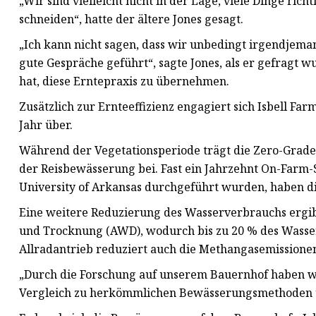
„Wir sind vielleicht nicht in der Lage, viele Dinge ric
schneiden“, hatte der ältere Jones gesagt.
„Ich kann nicht sagen, dass wir unbedingt irgendjeman
gute Gespräche geführt“, sagte Jones, als er gefragt 
hat, diese Erntepraxis zu übernehmen.
Zusätzlich zur Ernteeffizienz engagiert sich Isbell F
Jahr über.
Während der Vegetationsperiode trägt die Zero-Grade
der Reisbewässerung bei. Fast ein Jahrzehnt On-Farm-S
University of Arkansas durchgeführt wurden, haben dies
Eine weitere Reduzierung des Wasserverbrauchs ergib
und Trocknung (AWD), wodurch bis zu 20 % des Wasse
Allradantrieb reduziert auch die Methangasemissionen
„Durch die Forschung auf unserem Bauernhof haben w
Vergleich zu herkömmlichen Bewässerungsmethoden um